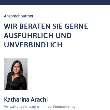
WILLKOMMEN
SERVICE WOHNEN
Ansprechpartner
LEISTUNGEN
WIR BERATEN SIE GERNE
WOHNUNGSTYPEN
AUSFÜHRLICH UND
KONTAKT
UNVERBINDLICH
Katharina Arachi
Verwaltungsleitung u. Immobilienmarketing